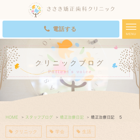
電話する
MENU
初診WEB予約
クリニックブログ
Patient's voice
HOME
スタッフブログ
矯正治療日記
矯正治療日記 ５
クリニック
学会
生活