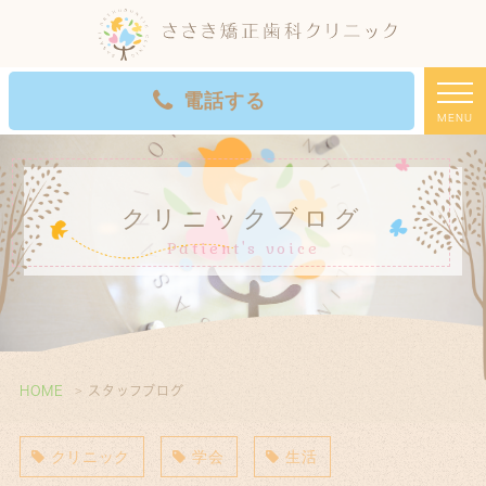
電話する
MENU
初診WEB予約
クリニックブログ
Patient's voice
HOME
スタッフブログ
クリニック
学会
生活